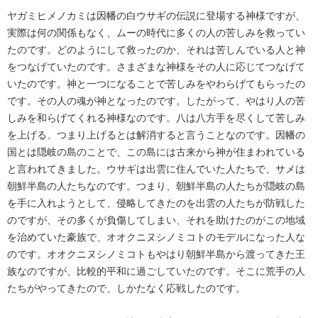
ヤガミヒメノカミは因幡の白ウサギの伝説に登場する神様ですが、
実際は何の関係もなく、ムーの時代に多くの人の苦しみを救ってい
たのです。どのようにして救ったのか、それは苦しんでいる人と神
をつなげていたのです。さまざまな神様をその人に応じてつなげて
いたのです。神と一つになることで苦しみをやわらげてもらったの
です。その人の魂が神となったのです。したがって、やはり人の苦
しみを和らげてくれる神様なのです。八は八方手を尽くして苦しみ
を上げる、つまり上げるとは解消すると言うことなのです。因幡の
国とは隠岐の島のことで、この島には古来から神が住まわれている
と言われてきました。ウサギは出雲に住んでいた人たちで、サメは
朝鮮半島の人たちなのです。つまり、朝鮮半島の人たちが隠岐の島
を手に入れようとして、侵略してきたのを出雲の人たちが防戦した
のですが、その多くが負傷してしまい、それを助けたのがこの地域
を治めていた豪族で、オオクニヌシノミコトのモデルになった人な
のです。オオクニヌシノミコトもやはり朝鮮半島から渡ってきた王
族なのですが、比較的平和に過ごしていたのです。そこに荒手の人
たちがやってきたので、しかたなく応戦したのです。