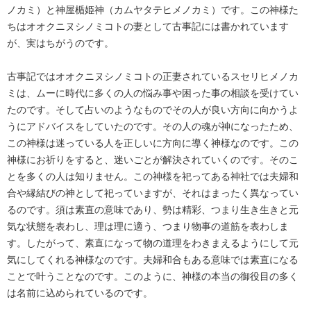
ノカミ）と神屋楯姫神（カムヤタテヒメノカミ）です。この神様た
ちはオオクニヌシノミコトの妻として古事記には書かれています
が、実はちがうのです。
古事記ではオオクニヌシノミコトの正妻されているスセリヒメノカ
ミは、ムーに時代に多くの人の悩み事や困った事の相談を受けてい
たのです。そして占いのようなものでその人が良い方向に向かうよ
うにアドバイスをしていたのです。その人の魂が神になったため、
この神様は迷っている人を正しいに方向に導く神様なのです。この
神様にお祈りをすると、迷いごとが解決されていくのです。そのこ
とを多くの人は知りません。この神様を祀ってある神社では夫婦和
合や縁結びの神として祀っていますが、それはまったく異なってい
るのです。須は素直の意味であり、勢は精彩、つまり生き生きと元
気な状態を表わし、理は理に適う、つまり物事の道筋を表わしま
す。したがって、素直になって物の道理をわきまえるようにして元
気にしてくれる神様なのです。夫婦和合もある意味では素直になる
ことで叶うことなのです。このように、神様の本当の御役目の多く
は名前に込められているのです。