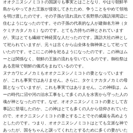
オオクニヌシノミコトの国譲りも事実とはことなり、やはり朝鮮半
島からやってきた王族が侵攻してきたため、争うことをやめて領地
を明け渡したのです。その子孫が流れ流れて長野県の諏訪湖周辺に
住むようになったのです。その子孫の代表的な人が建御名方神（タ
ケミナカタノカミ）なのです。とても力持ちの神とされています
が、実はとても繊細で神経質な人だったのです。諏訪大社の神とし
て祀られていますが、元々は古くから山全体を御神体として祀って
いたのです。そこにこの神を祀るようになったのです。この神はム
ーとは関係なく、朝鮮の王族の流れを引いているのです。御柱祭は
ある意味で朝鮮の儀式をまねているのです。
ヌナカワヒメノカミもオオクニヌシノミコトの妻となっています
が、これも事実ではありません。さらに、タケミナカタノカミの母
親となっていますが、これも事実ではありません。この神様は、ム
ーの時代に沼や河の治水工事をして多くの人を水害から守った人の
魂が神となったのです。なぜ、オオクニヌシノミコトの妻として古
事記に登場したのか、この神はとても多くの人から信仰されていた
ので、オオクニヌシノミコトの妻とすることでその威厳を高めよう
としたのです。つまり、オオクニヌシノミコトはとても立派な神で
あったが、国をちゃんと譲ってくれたとするために多くの妻がいた