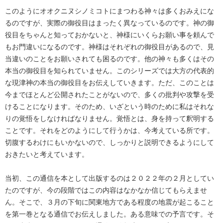
このようにオオクニヌシノミコトにまつわる神々は多くおみえにな
るのですが、実際の御役目はまったく異なっているのです。神の御
役目をちゃんと知っておかないと、神様にいくらお願い事を頼んで
もお門違いになるのです。神様はそれぞれの御役目があるので、見
当違いのことをお願いされても困るのです。他の神々も多くはその
本当の御役目を知られていません。このシリーズでは大方の代表的
な現津神の本当の御役目をお伝えしていきます。ただ、このことは
今までほとんど公開されたことがないので、多くの批判や攻撃を受
けることになります。そのため、いざという時のために私はそれな
りの覚悟をしなければなりません。覚悟とは、身を持って釈明する
ことです。それをどのようにして行うかは、今考えている所です。
切腹するわけにもいかないので、しっかりと説明できるようにして
おきたいと考えています。
当初、この通信を本として出版するのは２０２２年の２月としてい
たのですが、今の段階ではこの内容はなかなか信じてもらえませ
ん。そこで、３月の下旬に関東地方である程度の地震が起こること
を第一巻となる通信でお伝えしました。ある意味での予言です。そ