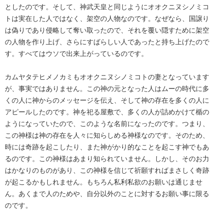
としたのです。そして、神武天皇と同じようにオオクニヌシノミコ
トは実在した人ではなく、架空の人物なのです。なぜなら、国譲り
は偽りであり侵略して奪い取ったので、それを覆い隠すために架空
の人物を作り上げ、さらにすばらしい人であったと持ち上げたので
す。すべてはウソで出来上がっているのです。
カムヤタテヒメノカミもオオクニヌシノミコトの妻となっています
が、事実ではありません。この神の元となった人はムーの時代に多
くの人に神からのメッセージを伝え、そして神の存在を多くの人に
アピールしたのです。神を祀る屋敷で、多くの人が詰めかけて楯の
ようになっていたので、このような名前になったのです。つまり、
この神様は神の存在を人々に知らしめる神様なのです。そのため、
時には奇跡を起こしたり、また神がかり的なことを起こす神でもあ
るのです。この神様はあまり知られていません。しかし、そのお力
はかなりのものがあり、この神様を信じて祈願すればまさしく奇跡
が起こるかもしれません。もちろん私利私欲のお願いは通じませ
ん。あくまで人のためや、自分以外のことに対するお願い事に限る
のです。